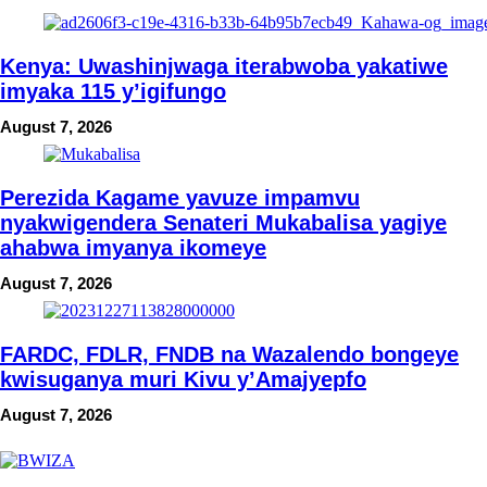
Kenya: Uwashinjwaga iterabwoba yakatiwe
imyaka 115 y’igifungo
August 7, 2026
Perezida Kagame yavuze impamvu
nyakwigendera Senateri Mukabalisa yagiye
ahabwa imyanya ikomeye
August 7, 2026
FARDC, FDLR, FNDB na Wazalendo bongeye
kwisuganya muri Kivu y’Amajyepfo
August 7, 2026