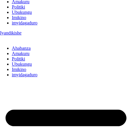
Amakuru
Politiki
Ubukungu
Imikino
imyidagaduro
Iyandikishe
Ahabanza
Amakuru
Politiki
Ubukungu
Imikino
imyidagaduro