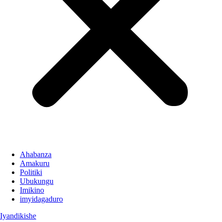
Ahabanza
Amakuru
Politiki
Ubukungu
Imikino
imyidagaduro
Iyandikishe