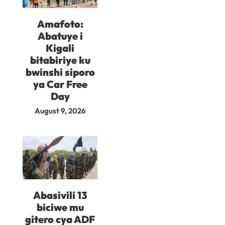
Amafoto:
Abatuye i
Kigali
bitabiriye ku
bwinshi siporo
ya Car Free
Day
August 9, 2026
Abasivili 13
biciwe mu
gitero cya ADF