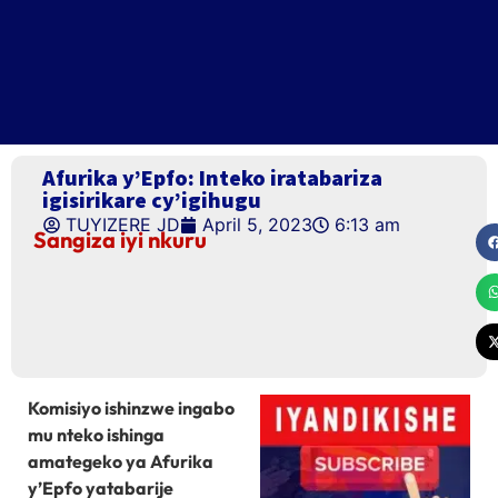
Afurika y’Epfo: Inteko iratabariza
igisirikare cy’igihugu
TUYIZERE JD
April 5, 2023
6:13 am
Sangiza iyi nkuru
Komisiyo ishinzwe ingabo
mu nteko ishinga
amategeko ya Afurika
y’Epfo yatabarije