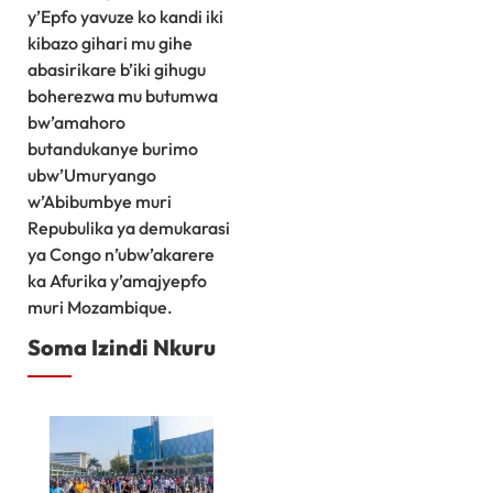
y’Epfo yavuze ko kandi iki
kibazo gihari mu gihe
abasirikare b’iki gihugu
boherezwa mu butumwa
bw’amahoro
butandukanye burimo
ubw’Umuryango
w’Abibumbye muri
Repubulika ya demukarasi
ya Congo n’ubw’akarere
ka Afurika y’amajyepfo
muri Mozambique.
Soma Izindi Nkuru