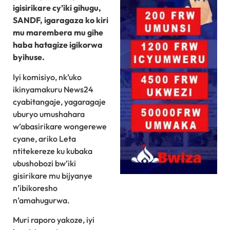
igisirikare cy’iki gihugu,
SANDF, igaragaza ko kiri
mu marembera mu gihe
haba hatagize igikorwa
byihuse.
Iyi komisiyo, nk’uko
ikinyamakuru News24
cyabitangaje, yagaragaje
uburyo umushahara
w’abasirikare wongerewe
cyane, ariko Leta
ntitekereze ku kubaka
ubushobozi bw’iki
gisirikare mu bijyanye
n’ibikoresho
n’amahugurwa.
Muri raporo yakoze, iyi