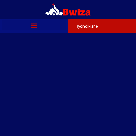
Iyandikishe