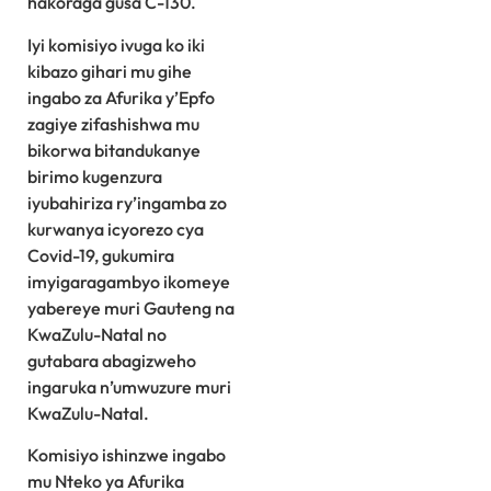
hakoraga gusa C-130.
Iyi komisiyo ivuga ko iki
kibazo gihari mu gihe
ingabo za Afurika y’Epfo
zagiye zifashishwa mu
bikorwa bitandukanye
birimo kugenzura
iyubahiriza ry’ingamba zo
kurwanya icyorezo cya
Covid-19, gukumira
imyigaragambyo ikomeye
yabereye muri Gauteng na
KwaZulu-Natal no
gutabara abagizweho
ingaruka n’umwuzure muri
KwaZulu-Natal.
Komisiyo ishinzwe ingabo
mu Nteko ya Afurika