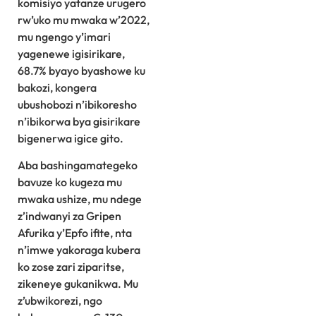
komisiyo yatanze urugero
rw’uko mu mwaka w’2022,
mu ngengo y’imari
yagenewe igisirikare,
68.7% byayo byashowe ku
bakozi, kongera
ubushobozi n’ibikoresho
n’ibikorwa bya gisirikare
bigenerwa igice gito.
Aba bashingamategeko
bavuze ko kugeza mu
mwaka ushize, mu ndege
z’indwanyi za Gripen
Afurika y’Epfo ifite, nta
n’imwe yakoraga kubera
ko zose zari ziparitse,
zikeneye gukanikwa. Mu
z’ubwikorezi, ngo