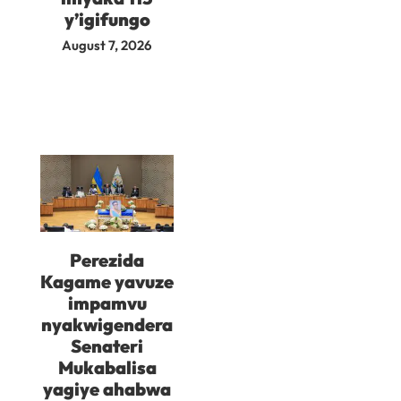
y’igifungo
August 7, 2026
Perezida
Kagame yavuze
impamvu
nyakwigendera
Senateri
Mukabalisa
yagiye ahabwa