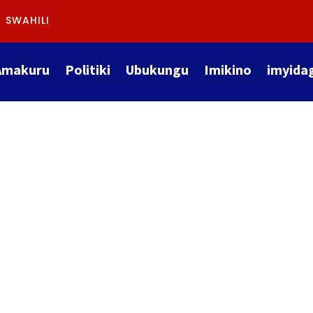
SWAHILI
Amakuru
Politiki
Ubukungu
Imikino
imyida