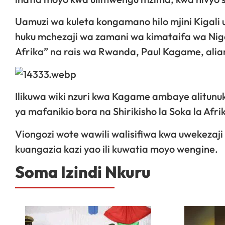
Uamuzi wa kuleta kongamano hilo mjini Kigali 
huku mchezaji wa zamani wa kimataifa wa Nig
Afrika” na rais wa Rwanda, Paul Kagame, ali
Ilikuwa wiki nzuri kwa Kagame ambaye alitu
ya mafanikio bora na Shirikisho la Soka la Afri
Viongozi wote wawili walisifiwa kwa uwekezaji u
kuangazia kazi yao ili kuwatia moyo wengine.
Soma Izindi Nkuru