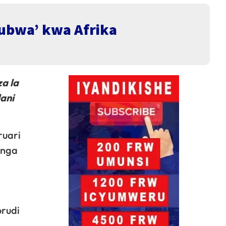
kubwa’ kwa Afrika
a la
lani
ruari
unga
orudi