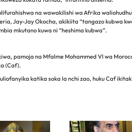
ulifurahishwa na wawakilishi wa Afrika waliohudhu
eria, Jay-Jay Okocha, akikiita “tangazo kubwa kw
ambia mkutano kuwa ni “heshima kubwa”.
nukiwa, pamoja na Mfalme Mohammed VI wa Morocc
ka (Caf).
liofanyika katika soka la nchi zao, huku Caf ikita