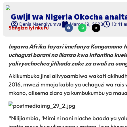
Gwiji wa Nigeria Okocha anai
Denis Nsengiyumva
March 19, 2023
10:41 
Sangiza iyi nkuru
Ingawa Afrika tayari imefanya Kongamano tat
uchaguzi barani na ilianza kwa Infantino kuele
yalivyochochea jitihada zake za awali za uong
Akikumbuka jinsi alivyoambiwa wakati akihudh
2016, mwezi mmoja kabla ya uchaguzi wa rais 
mkono, alisema ziara ya kumbukumbu ya mauaji 
“Nilijiambia, ‘Mimi ni nani niache baada ya yale
inatia moyo kwa ulimwengu mzima, kwa hivyo s