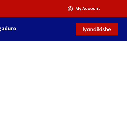
My Account
gaduro
Iyandikishe