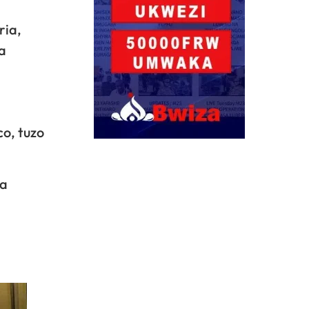
ria,
a
o, tuzo
ka