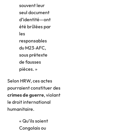
souvent leur
seul document
d’identité—ont
été brûlées par
les
responsables
du M23‑AFC,
sous prétexte
de fausses
pièces. »
Selon HRW, ces actes
pourraient constituer des
crimes de guerre
, violant
le droit international
humanitaire.
« Qu’ils soient
Congolais ou