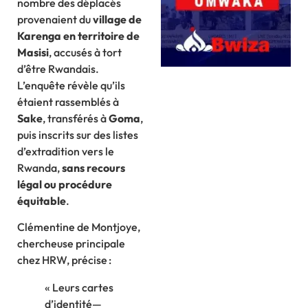
nombre des déplacés
provenaient du
village de
Karenga en territoire de
Masisi
, accusés à tort
d’être Rwandais.
L’enquête révèle qu’ils
étaient rassemblés à
Sake
, transférés à
Goma
,
puis inscrits sur des listes
d’extradition vers le
Rwanda,
sans recours
légal ou procédure
équitable
.
Clémentine de Montjoye,
chercheuse principale
chez HRW, précise :
« Leurs cartes
d’identité—