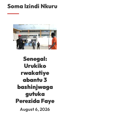
Soma Izindi Nkuru
Senegal:
Urukiko
rwakatiye
abantu 3
bashinjwaga
gutuka
Perezida Faye
August 6, 2026