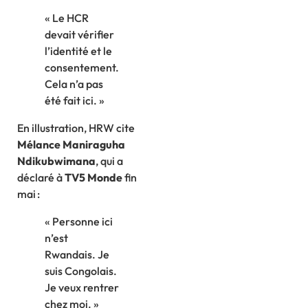
« Le HCR
devait vérifier
l’identité et le
consentement.
Cela n’a pas
été fait ici. »
En illustration, HRW cite
Mélance Maniraguha
Ndikubwimana
, qui a
déclaré à
TV5 Monde
fin
mai :
« Personne ici
n’est
Rwandais. Je
suis Congolais.
Je veux rentrer
chez moi. »