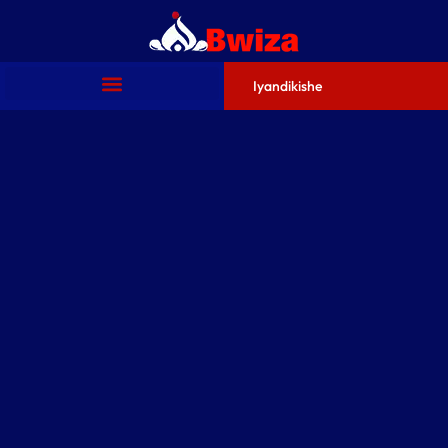
Iyandikishe