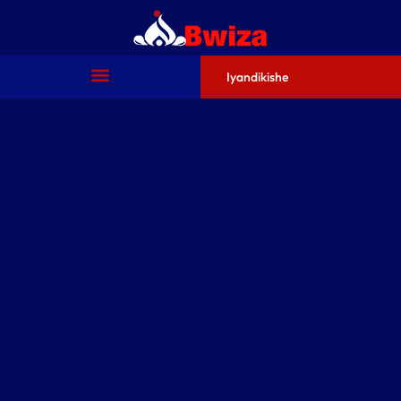
Iyandikishe