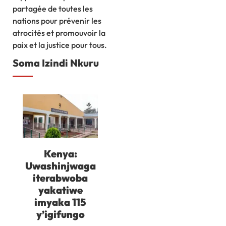
partagée de toutes les
nations pour prévenir les
atrocités et promouvoir la
paix et la justice pour tous.
Soma Izindi Nkuru
Kenya:
Uwashinjwaga
iterabwoba
yakatiwe
imyaka 115
y’igifungo