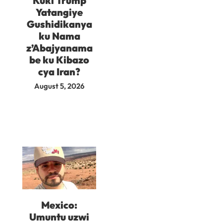
Kuki Trump
Yatangiye
Gushidikanya
ku Nama
z’Abajyanama
be ku Kibazo
cya Iran?
August 5, 2026
Mexico:
Umuntu uzwi