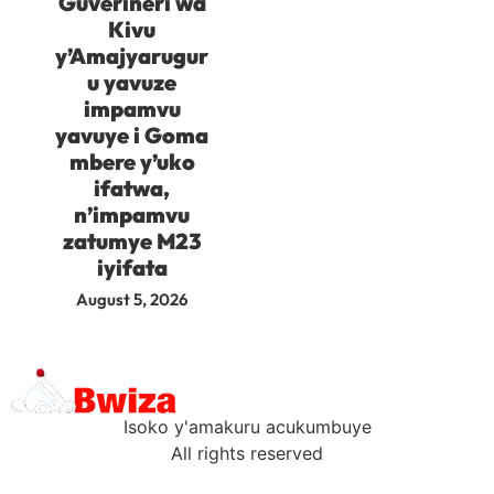
Guverineri wa
Kivu
y’Amajyarugur
u yavuze
impamvu
yavuye i Goma
mbere y’uko
ifatwa,
n’impamvu
zatumye M23
iyifata
August 5, 2026
Isoko y'amakuru acukumbuye
All rights reserved