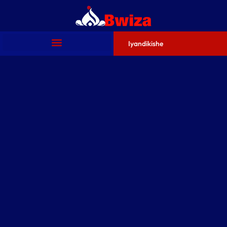
Iyandikishe