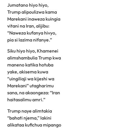
Jumatano hiyo hiyo,
Trump alipoulizwa kama
Marekani inaweza kuingia
vitani na Iran, alijibu:
“Naweza kufanya hivyo,
pia si lazima nifanye.”
Siku hiyo hiyo, Khamenei
alimshambulia Trump kwa
maneno katika hotuba
yake, akisema kuwa
“uingiliaji wa kijeshi wa
Marekani” utagharimu
sana, na akaongeza: “Iran
haitasalimu amri.”
Trump naye alimtakia
“bahati njema,” lakini
alikataa kufichua mipango