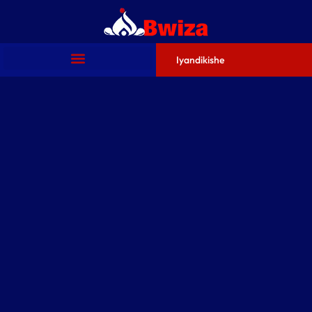
Iyandikishe