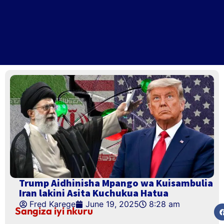
Trump Aidhinisha Mpango wa Kuisambulia
Iran lakini Asita Kuchukua Hatua
Fred Karege
June 19, 2025
8:28 am
Sangiza iyi nkuru