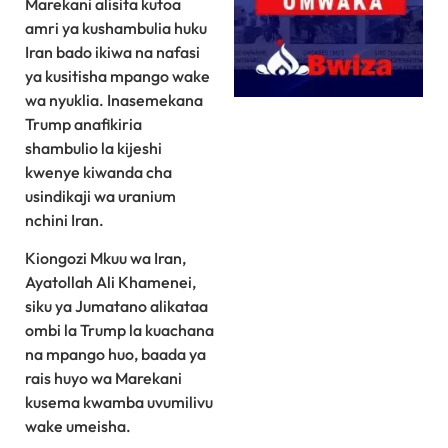
Marekani alisita kutoa
amri ya kushambulia huku
Iran bado ikiwa na nafasi
ya kusitisha mpango wake
wa nyuklia. Inasemekana
Trump anafikiria
shambulio la kijeshi
kwenye kiwanda cha
usindikaji wa uranium
nchini Iran.
Kiongozi Mkuu wa Iran,
Ayatollah Ali Khamenei,
siku ya Jumatano alikataa
ombi la Trump la kuachana
na mpango huo, baada ya
rais huyo wa Marekani
kusema kwamba uvumilivu
wake umeisha.