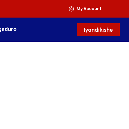
My Account
gaduro
Iyandikishe