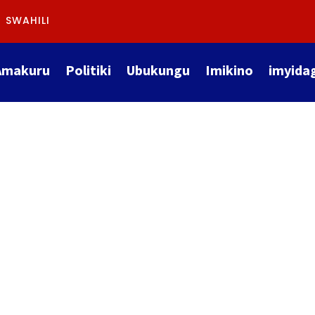
SWAHILI
Amakuru
Politiki
Ubukungu
Imikino
imyida