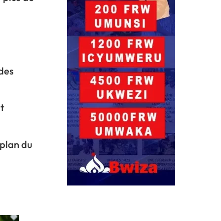
 des
st
 plan du