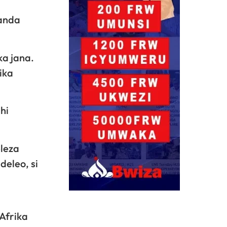
wanda
ka jana.
ika
hi
eleza
eleo, si
Afrika