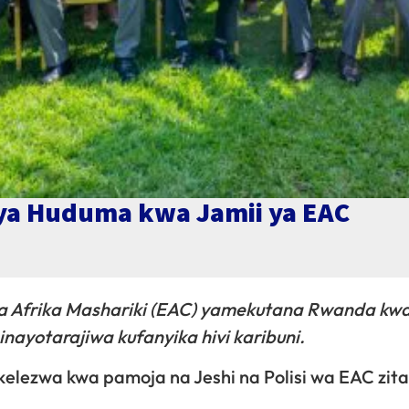
 ya Huduma kwa Jamii ya EAC
a Afrika Mashariki (EAC) yamekutana Rwanda kwa
inayotarajiwa kufanyika hivi karibuni.
tekelezwa kwa pamoja na Jeshi na Polisi wa EAC zit