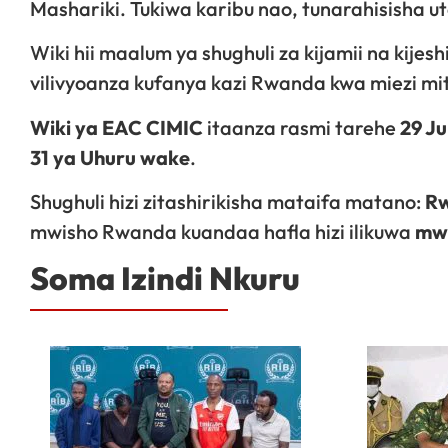
Mashariki. Tukiwa karibu nao, tunarahisisha u
Wiki hii maalum ya shughuli za kijamii na kije
vilivyoanza kufanya kazi Rwanda kwa miezi mi
Wiki ya EAC CIMIC
itaanza rasmi tarehe
29 Ju
31 ya Uhuru wake
.
Shughuli hizi zitashirikisha mataifa matano:
Rw
mwisho Rwanda kuandaa hafla hizi ilikuwa
mw
Soma Izindi Nkuru