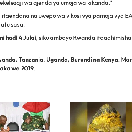
tekelezaji wa ajenda ya umoja wa kikanda.”
shi itaendana na uwepo wa vikosi vya pamoja vya E
tatu sasa.
ni hadi 4 Julai
, siku ambayo Rwanda itaadhimish
anda, Tanzania, Uganda, Burundi na Kenya
. Ma
aka wa 2019
.