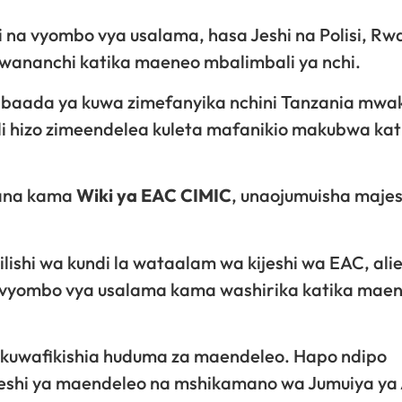
i na vyombo vya usalama, hasa Jeshi na Polisi, R
 wananchi katika maeneo mbalimbali ya nchi.
, baada ya kuwa zimefanyika nchini Tanzania mwa
li hizo zimeendelea kuleta mafanikio makubwa kat
kana kama
Wiki ya EAC CIMIC
, unaojumuisha majes
lishi wa kundi la wataalam wa kijeshi wa EAC, ali
vyombo vya usalama kama washirika katika maend
a kuwafikishia huduma za maendeleo. Hapo ndipo
eshi ya maendeleo na mshikamano wa Jumuiya ya 