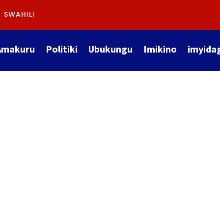
SWAHILI
Amakuru
Politiki
Ubukungu
Imikino
imyida