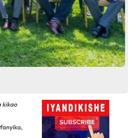
 kikao
afanyika,