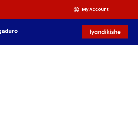
My Account
gaduro
Iyandikishe