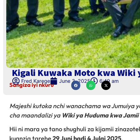
Kigali Kuwaka Moto kwa Wiki
Fred Karege
June 3, 2025
6:49 am
Sangiza iyi nkuru
Majeshi kutoka nchi wanachama wa Jumuiya y
cha maandalizi ya
Wiki ya Huduma kwa Jamii
Hii ni mara ya tano shughuli za kijamii zinazo
kuanzia tarehe
29 Juni hadi 4 Julai 2025
.