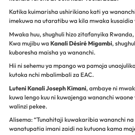
Katika kuimarisha ushirikiano kati ya wananch
imekuwa na utaratibu wa kila mwaka kusaidia
Mwaka huu, shughuli hizo zitafanyika Rwanda
Kwa mujibu wa
Kanali Désiré Migambi
, shughu
kuboresha maisha ya wananchi.
Hii ni sehemu ya mpango wa pamoja unaojuli
kutoka nchi mbalimbali za EAC.
Luteni Kanali Joseph Kimani
, ambaye ni mwaki
kuwa lengo kuu ni kuwajenga wananchi waone 
walinzi pekee.
Alisema: “Tunahitaji kuwakaribia wananchi n
wanatupatia imani zaidi na kutuona kama maj