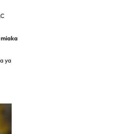
AC
a
miaka
ra ya