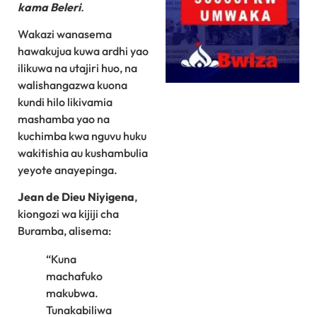
kama Beleri
.
Wakazi wanasema
hawakujua kuwa ardhi yao
ilikuwa na utajiri huo, na
walishangazwa kuona
kundi hilo likivamia
mashamba yao na
kuchimba kwa nguvu huku
wakitishia au kushambulia
yeyote anayepinga.
Jean de Dieu Niyigena
,
kiongozi wa kijiji cha
Buramba, alisema:
“Kuna
machafuko
makubwa.
Tunakabiliwa