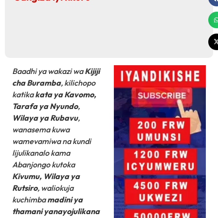
Baadhi ya wakazi wa
Kijiji
cha Buramba
, kilichopo
katika
kata ya Kavomo,
Tarafa ya Nyundo
,
Wilaya ya Rubavu
,
wanasema kuwa
wamevamiwa na kundi
lijulikanalo kama
Abanjongo kutoka
Kivumu, Wilaya ya
Rutsiro
, waliokuja
kuchimba
madini ya
thamani yanayojulikana