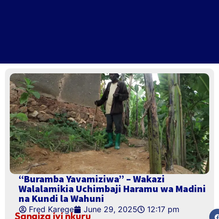
“Buramba Yavamiziwa” – Wakazi
Walalamikia Uchimbaji Haramu wa Madini
na Kundi la Wahuni
Fred Karege
June 29, 2025
12:17 pm
Sangiza iyi nkuru