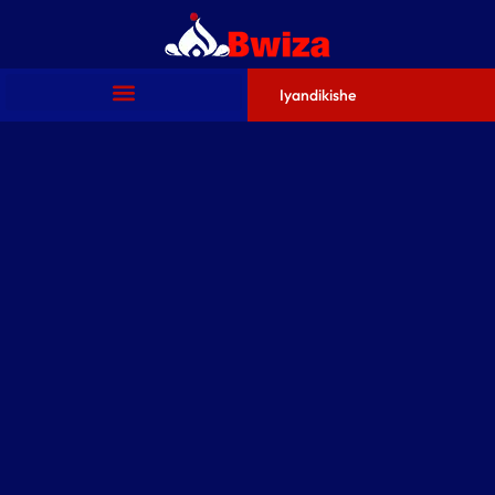
Iyandikishe