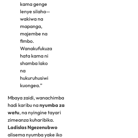
kama genge
lenye silaha—
wakiwa na
mapanga,
majembe na
fimbo.
Wanakufukuza
hata kama ni
shamba lako
na
hukuruhusiwi
kuongea.”
Mbaya zaidi, wanachimba
hadi karibu na
nyumba za
watu
, na nyingine tayari
zimeanza kuharibika.
Ladislas Ngezenubwo
alisema nyumba yake iko