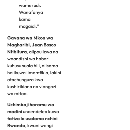
wamerudi.
Wanafanya
kama
magaidi.”
Gavana wa Mkoa wa
Magharibi, Jean Bosco
Ntibitura
, alipoulizwa na
waandishi wa habari
kuhusu suala hili, alisema
halikuwa limemfikia, lakini
atachunguza kwa
kushirikiana na viongozi
wa mitaa.
Uchimbaji haramu wa
madini
unaendelea kuwa
tatizo la usalama nchini
Rwanda
, kwani wengi