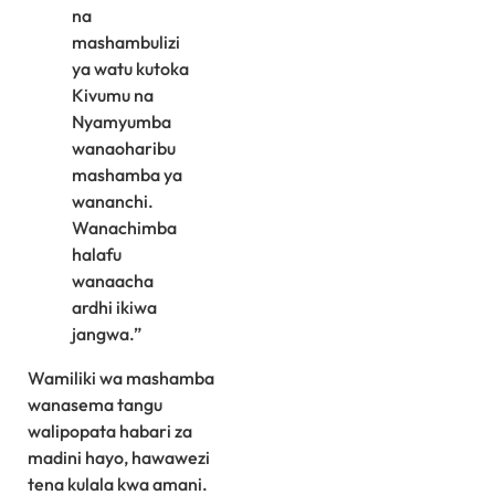
na
mashambulizi
ya watu kutoka
Kivumu na
Nyamyumba
wanaoharibu
mashamba ya
wananchi.
Wanachimba
halafu
wanaacha
ardhi ikiwa
jangwa.”
Wamiliki wa mashamba
wanasema tangu
walipopata habari za
madini hayo, hawawezi
tena kulala kwa amani.