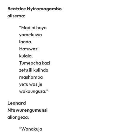
Beatrice Nyiramagambo
alisema:
“Madini haya
yamekuwa
laana.
Hatuwezi
kulala.
Tumeacha kazi
zetu ili kulinda
mashamba
yetu wasije
wakaunguza.”
Leonard
Ntawurengumunsi
aliongeza:
“Wanakuja