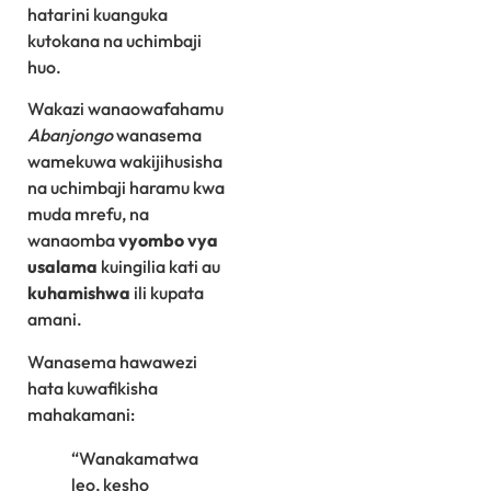
hatarini kuanguka
kutokana na uchimbaji
huo.
Wakazi wanaowafahamu
Abanjongo
wanasema
wamekuwa wakijihusisha
na uchimbaji haramu kwa
muda mrefu, na
wanaomba
vyombo vya
usalama
kuingilia kati au
kuhamishwa
ili kupata
amani.
Wanasema hawawezi
hata kuwafikisha
mahakamani:
“Wanakamatwa
leo, kesho