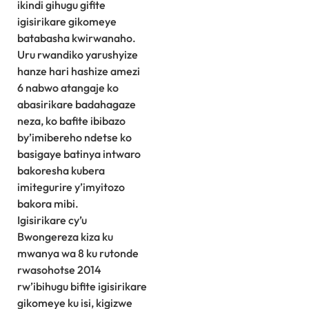
ikindi gihugu gifite
igisirikare gikomeye
batabasha kwirwanaho.
Uru rwandiko yarushyize
hanze hari hashize amezi
6 nabwo atangaje ko
abasirikare badahagaze
neza, ko bafite ibibazo
by’imibereho ndetse ko
basigaye batinya intwaro
bakoresha kubera
imitegurire y’imyitozo
bakora mibi.
Igisirikare cy’u
Bwongereza kiza ku
mwanya wa 8 ku rutonde
rwasohotse 2014
rw’ibihugu bifite igisirikare
gikomeye ku isi, kigizwe