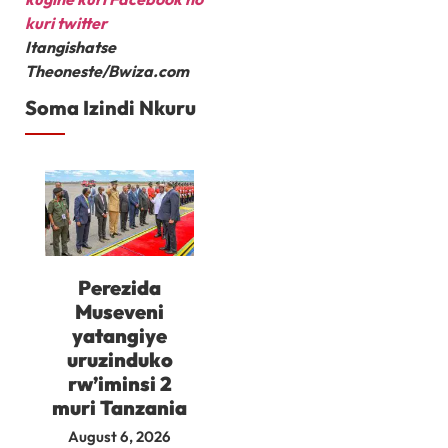
kuri twitter
Itangishatse
Theoneste/Bwiza.com
Soma Izindi Nkuru
Perezida
Museveni
yatangiye
uruzinduko
rw’iminsi 2
muri Tanzania
August 6, 2026