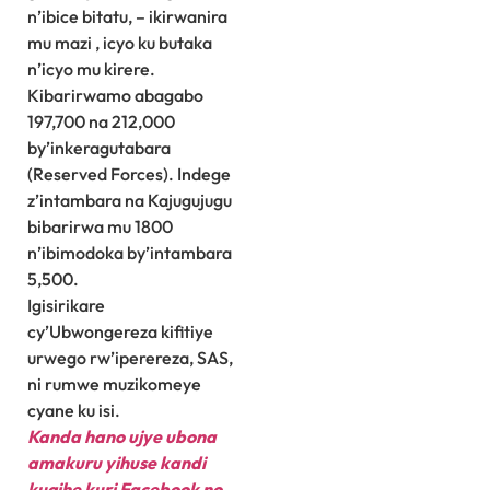
n’ibice bitatu, – ikirwanira
mu mazi , icyo ku butaka
n’icyo mu kirere.
Kibarirwamo abagabo
197,700 na 212,000
by’inkeragutabara
(Reserved Forces). Indege
z’intambara na Kajugujugu
bibarirwa mu 1800
n’ibimodoka by’intambara
5,500.
Igisirikare
cy’Ubwongereza kifitiye
urwego rw’iperereza, SAS,
ni rumwe muzikomeye
cyane ku isi.
Kanda hano ujye ubona
amakuru yihuse kandi
kugihe kuri Facebook
no