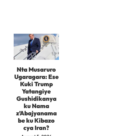
Nta Musaruro
Ugaragara: Ese
Kuki Trump
Yatangiye
Gushidikanya
ku Nama
z’Abajyanama
be ku Kibazo
cya Iran?