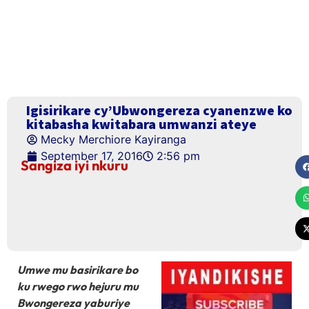
Igisirikare cy’Ubwongereza cyanenzwe ko
kitabasha kwitabara umwanzi ateye
Mecky Merchiore Kayiranga
September 17, 2016
2:56 pm
Sangiza iyi nkuru
Umwe mu basirikare bo
ku rwego rwo hejuru mu
Bwongereza yaburiye