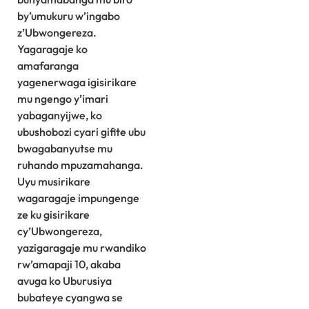
by’umukuru w’ingabo
z’Ubwongereza.
Yagaragaje ko
amafaranga
yagenerwaga igisirikare
mu ngengo y’imari
yabaganyijwe, ko
ubushobozi cyari gifite ubu
bwagabanyutse mu
ruhando mpuzamahanga.
Uyu musirikare
wagaragaje impungenge
ze ku gisirikare
cy’Ubwongereza,
yazigaragaje mu rwandiko
rw’amapaji 10, akaba
avuga ko Uburusiya
bubateye cyangwa se