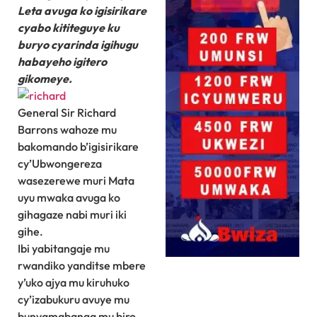
Leta avuga ko igisirikare
cyabo kititeguye ku
buryo cyarinda igihugu
habayeho igitero
gikomeye.
General Sir Richard
Barrons wahoze mu
bakomando b’igisirikare
cy’Ubwongereza
wasezerewe muri Mata
uyu mwaka avuga ko
gihagaze nabi muri iki
gihe.
Ibi yabitangaje mu
rwandiko yanditse mbere
y’uko ajya mu kiruhuko
cy’izabukuru avuye mu
bunyamabanga mu biro