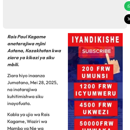
Rais Paul Kagame
anatarajiwa mjini
Astana, Kazakhstan kwa
ziara ya kikazi ya siku
mbili.
Ziara hiyo inaanza
Jumatano, Mei 28, 2025,
na inatarajiwa
kuhitimishwa siku
inayofuata.
Kabla ya ujio wa Rais
Kagame, Waziri wa
Mambo ya Nje wa