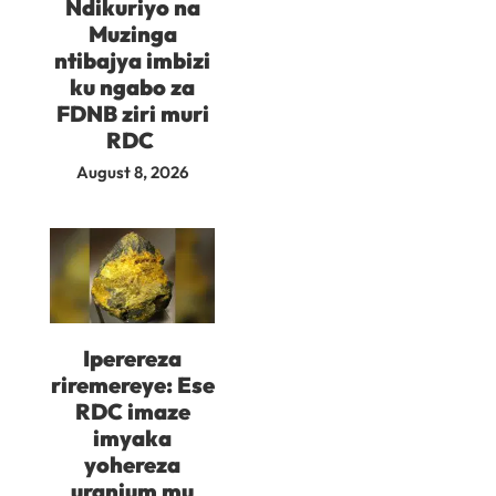
Ndikuriyo na
Muzinga
ntibajya imbizi
ku ngabo za
FDNB ziri muri
RDC
August 8, 2026
Iperereza
riremereye: Ese
RDC imaze
imyaka
yohereza
uranium mu