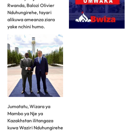
Rwanda, Balozi Olivier
Nduhungirehe, tayari
alikuwa ameanza ziara
yake nchini humo.
Jumatatu, Wizara ya
Mambo ya Nje ya
Kazakhstan ilitangaza
kuwa Waziri Nduhungirehe