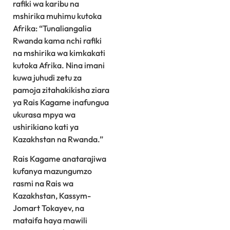
rafiki wa karibu na
mshirika muhimu kutoka
Afrika: “Tunaliangalia
Rwanda kama nchi rafiki
na mshirika wa kimkakati
kutoka Afrika. Nina imani
kuwa juhudi zetu za
pamoja zitahakikisha ziara
ya Rais Kagame inafungua
ukurasa mpya wa
ushirikiano kati ya
Kazakhstan na Rwanda.”
Rais Kagame anatarajiwa
kufanya mazungumzo
rasmi na Rais wa
Kazakhstan, Kassym-
Jomart Tokayev, na
mataifa haya mawili