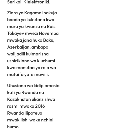
Serikali Kielektroniki.
Ziara ya Kagame inakuja
baada ya kukutana kwa
mara ya kwanza na Rais
Tokayev mwezi Novemba
mwaka jana huko Baku,
Azerbaijan, ambapo
walijadili kuimarisha
ushirikiano wa kiuchumi
kwa manufaa ya raia wa
mataifa yote mawili.
Uhusiano wa kidiplomasia
kati ya Rwanda na
Kazakhstan ulianzishwa
rasmi mwaka 2016
Rwanda ilipoteua
mwakilishi wake nchini
humo.