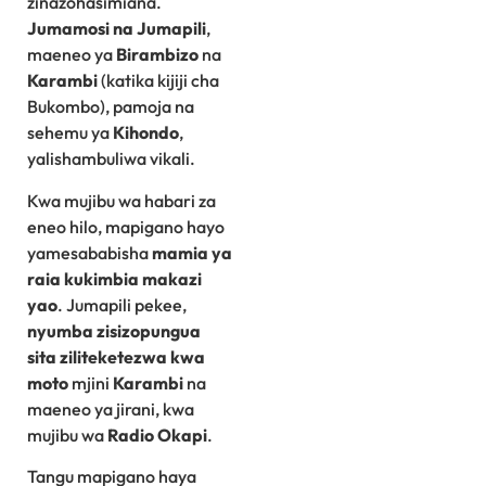
zinazohasimiana.
Jumamosi na Jumapili
,
maeneo ya
Birambizo
na
Karambi
(katika kijiji cha
Bukombo), pamoja na
sehemu ya
Kihondo
,
yalishambuliwa vikali.
Kwa mujibu wa habari za
eneo hilo, mapigano hayo
yamesababisha
mamia ya
raia kukimbia makazi
yao
. Jumapili pekee,
nyumba zisizopungua
sita ziliteketezwa kwa
moto
mjini
Karambi
na
maeneo ya jirani, kwa
mujibu wa
Radio Okapi
.
Tangu mapigano haya