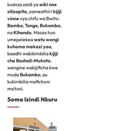
kuanza zaidi ya
wiki nne
zilizopita
, yameathiri
kijiji
vinne
vya chifu wa Bwito:
Bambo
,
Tongo
,
Bukombo
,
na
Kihondo
. Mzozo huo
umepelekea
watu wengi
kuhama makazi yao
,
baadhi wakikimbilia
kijiji
cha Bashali-Mukoto
,
wengine wakijificha kwa
muda
Bukombo
, au
kukimbilia mafichoni
msituni.
Soma Izindi Nkuru