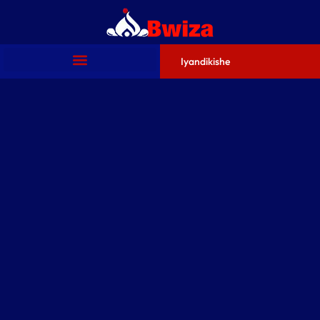
Iyandikishe