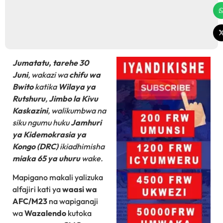
Jumatatu, tarehe 30
Juni
, wakazi wa
chifu wa
Bwito
katika
Wilaya ya
Rutshuru
,
Jimbo la Kivu
Kaskazini
, walikumbwa na
siku ngumu huku
Jamhuri
ya Kidemokrasia ya
Kongo (DRC)
ikiadhimisha
miaka 65 ya uhuru
wake.
Mapigano makali yalizuka
alfajiri kati ya
waasi wa
AFC/M23
na wapiganaji
wa
Wazalendo
kutoka