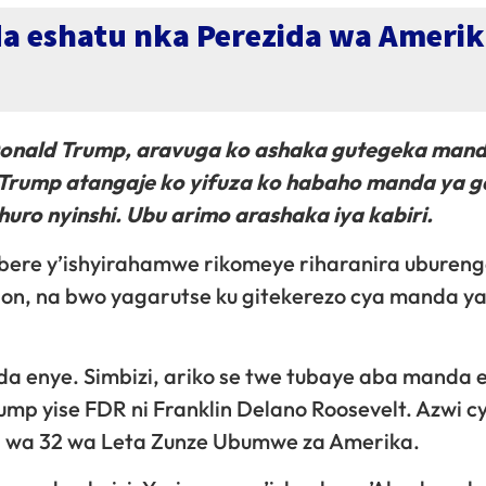
a eshatu nka Perezida wa Ameri
Donald Trump, aravuga ko ashaka gutegeka man
 Trump atangaje ko yifuza ko habaho manda ya g
uro nyinshi. Ubu arimo arashaka iya kabiri.
ere y’ishyirahamwe rikomeye riharanira ubureng
ion, na bwo yagarutse ku gitekerezo cya manda ya
a enye. Simbizi, ariko se twe tubaye aba manda 
p yise FDR ni Franklin Delano Roosevelt. Azwi c
da wa 32 wa Leta Zunze Ubumwe za Amerika.