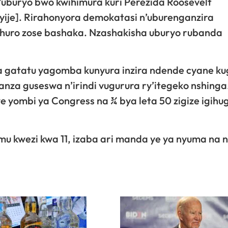
k’uburyo bwo kwihimura kuri Perezida Roosevelt
nyije]. Rirahonyora demokatasi n’uburenganzira
huro zose bashaka. Nzashakisha uburyo rubanda
 gatatu yagomba kunyura inzira ndende cyane ku
nza guseswa n’irindi vugurura ry’itegeko nshinga
yombi ya Congress na ¾ bya leta 50 zigize igihug
mu kwezi kwa 11, izaba ari manda ye ya nyuma na 