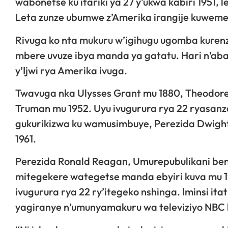
wabonetse ku itariki ya 27 y’ukwa kabiri 1951,
Leta zunze ubumwe z’Amerika irangije kuweme
Rivuga ko nta mukuru w’igihugu ugomba kuren
mbere uvuze ibya manda ya gatatu. Hari n’aba
y’Ijwi rya Amerika ivuga.
Twavuga nka Ulysses Grant mu 1880, Theodore
Truman mu 1952. Uyu ivugurura rya 22 ryasanze
gukurikizwa ku wamusimbuye, Perezida Dwigh
1961.
Perezida Ronald Reagan, Umurepubulikani ben
mitegekere wategetse manda ebyiri kuva mu 1
ivugurura rya 22 ry’itegeko nshinga. Iminsi it
yagiranye n’umunyamakuru wa televiziyo NBC kw