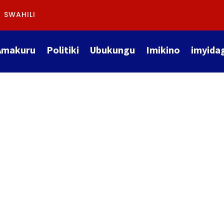
SWAHILI
Amakuru
Politiki
Ubukungu
Imikino
imyida