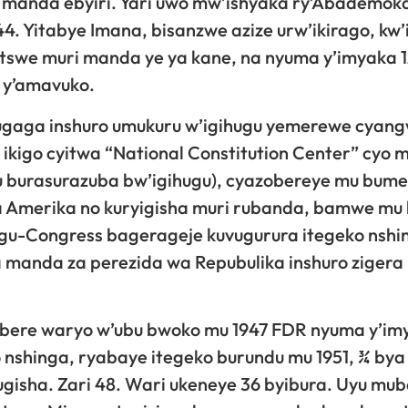
 manda ebyiri. Yari uwo mw’ishyaka ry’Abademok
44. Yitabye Imana, bisanzwe azize urw’ikirago, kw’i
mitswe muri manda ye ya kane, na nyuma y’imyaka 
3 y’amavuko.
avugaga inshuro umukuru w’igihugu yemerewe cyan
ikigo cyitwa “National Constitution Center” cyo m
mu burasurazuba bw’igihugu), cyazobereye mu bume
a Amerika no kuryigisha muri rubanda, bamwe mu
ugu-Congress bagerageje kuvugurura itegeko nshi
anda za perezida wa Repubulika inshuro zigera 
bere waryo w’ubu bwoko mu 1947 FDR nyuma y’im
ko nshinga, ryabaye itegeko burundu mu 1951, ¾ bya
mugisha. Zari 48. Wari ukeneye 36 byibura. Uyu mu