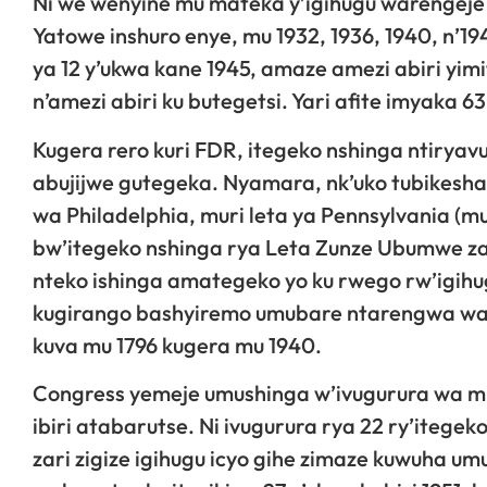
Ni we wenyine mu mateka y’igihugu warengeje
Yatowe inshuro enye, mu 1932, 1936, 1940, n’19
ya 12 y’ukwa kane 1945, amaze amezi abiri yi
n’amezi abiri ku butegetsi. Yari afite imyaka 6
Kugera rero kuri FDR, itegeko nshinga ntiry
abujijwe gutegeka. Nyamara, nk’uko tubikesha 
wa Philadelphia, muri leta ya Pennsylvania (
bw’itegeko nshinga rya Leta Zunze Ubumwe z
nteko ishinga amategeko yo ku rwego rw’igih
kugirango bashyiremo umubare ntarengwa wa m
kuva mu 1796 kugera mu 1940.
Congress yemeje umushinga w’ivugurura wa m
ibiri atabarutse. Ni ivugurura rya 22 ry’itege
zari zigize igihugu icyo gihe zimaze kuwuha u