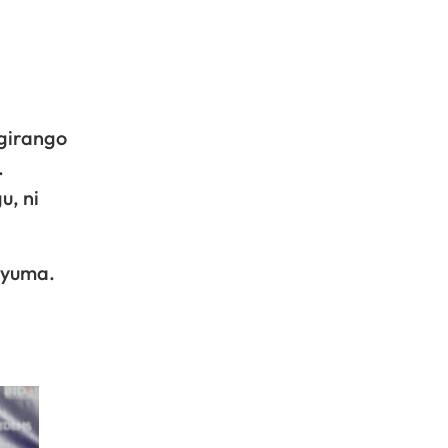
girango
.
u, ni
nyuma.