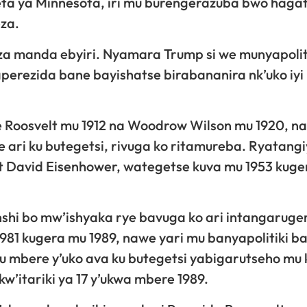
 leta ya Minnesota, iri mu burengerazuba bwo haga
za.
za manda ebyiri. Nyamara Trump si we munyapolit
perezida bane bayishatse birabananira nk’uko iyi
 Roosvelt mu 1912 na Woodrow Wilson mu 1920, n
 ari ku butegetsi, rivuga ko ritamureba. Ryatang
t David Eisenhower, wategetse kuva mu 1953 kuge
shi bo mw’ishyaka rye bavuga ko ari intangaruge
981 kugera mu 1989, nawe yari mu banyapolitiki 
atu mbere y’uko ava ku butegetsi yabigarutseho mu 
’itariki ya 17 y’ukwa mbere 1989.