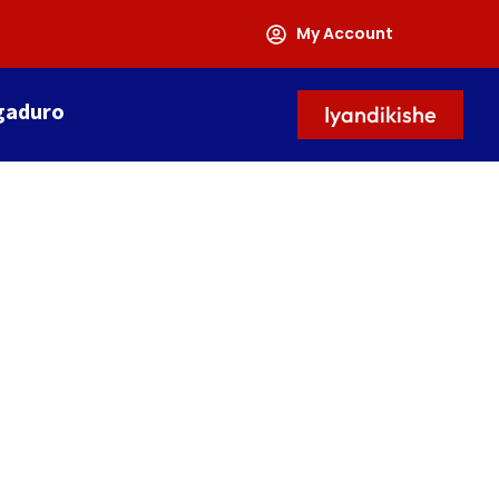
My Account
gaduro
Iyandikishe