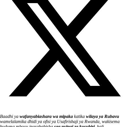
Baadhi ya
wafanyabiashara wa mipaka
katika
wilaya ya Rubavu
wamelalamika dhidi ya ofisi ya Usafirishaji ya Rwanda, wakisema
huduma mbovu inasababisha
saa nyingi za kusubiri
, hali