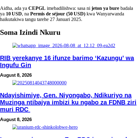
Aidha, ada ya
CEPGL
imebadilishwa: sasa ni
jeton ya bure
badala
ya
10 USD
, na
Permis de séjour (50 USD)
kwa Wanyarwanda
haikutakiwa tangu tarehe 27 Januari 2025.
Soma Izindi Nkuru
RIB yerekanye 16 ifunze barimo ‘Kazungu’ wa
Ingufu Gin
August 8, 2026
Ndayishimiye, Gen. Niyongabo, Ndikuriyo na
Muzinga ntibajya imbizi ku ngabo za FDNB ziri
muri RDC
August 8, 2026