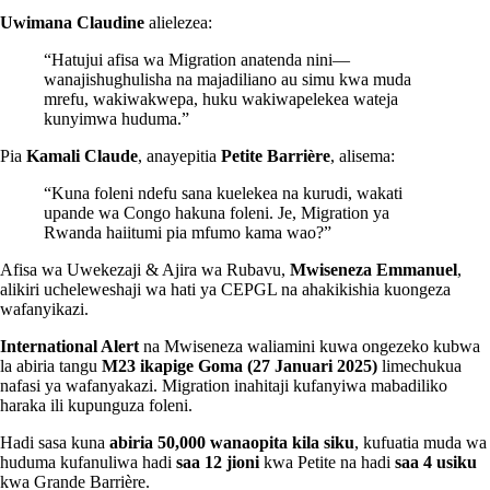
Uwimana Claudine
alielezea:
“Hatujui afisa wa Migration anatenda nini—
wanajishughulisha na majadiliano au simu kwa muda
mrefu, wakiwakwepa, huku wakiwapelekea wateja
kunyimwa huduma.”
Pia
Kamali Claude
, anayepitia
Petite Barrière
, alisema:
“Kuna foleni ndefu sana kuelekea na kurudi, wakati
upande wa Congo hakuna foleni. Je, Migration ya
Rwanda haiitumi pia mfumo kama wao?”
Afisa wa Uwekezaji & Ajira wa Rubavu,
Mwiseneza Emmanuel
,
alikiri ucheleweshaji wa hati ya CEPGL na ahakikishia kuongeza
wafanyikazi.
International Alert
na Mwiseneza waliamini kuwa ongezeko kubwa
la abiria tangu
M23 ikapige Goma (27 Januari 2025)
limechukua
nafasi ya wafanyakazi. Migration inahitaji kufanyiwa mabadiliko
haraka ili kupunguza foleni.
Hadi sasa kuna
abiria 50,000 wanaopita kila siku
, kufuatia muda wa
huduma kufanuliwa hadi
saa 12 jioni
kwa Petite na hadi
saa 4 usiku
kwa Grande Barrière.