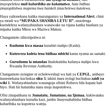
inayopelekea
mali kuharibika au kukamatwa
, hata bidhaa
zinazopitishwa mapema kwa baiskeli zinachelewa kutolewa.
Haya yalionekana katika mazungumzo ya
International Alert
, chini
ya mradi wa
“MUPAKA SHAMBA LETU II”
, unaolenga
kuendeleza wafanyabiashara wanawake na vijana katika biashara ya
mipaka katika Mkoa wa Maziwa Makuu.
Changamoto zilizoripotiwa ni:
Kudumu kwa masaa
kusubiri malipo (Kashi).
Kutoweza kuleta tena bidhaa mbichi
kama nyama au samaki.
Gurudumu la mtandao
linalokatisha kufanya malipo kwa
Rwanda Revenue Authority.
Changamoto nyingine ni ucheleweshaji wa hati ya
CEPGL
, ambayo
inasemekana kuchukua
siku 3
, lakini mara nyingi huchukua
zaidi ya
wiki 1
. Wafanyabiashara wanangoja ofisini Rubavu bila kupata hati
hiyo. Hati hii hutumika mara moja inapotolewa.
Ofisi zinapatikana tu
Jumatatu, Jumatano, na Ijumaa
, kukiwataka
wafanyabiashara kurudia kazi, jambo linayosababisha bidhaa
kuharibika na kupoteza wateja.