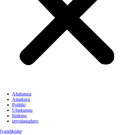
Ahabanza
Amakuru
Politiki
Ubukungu
Imikino
imyidagaduro
Iyandikishe