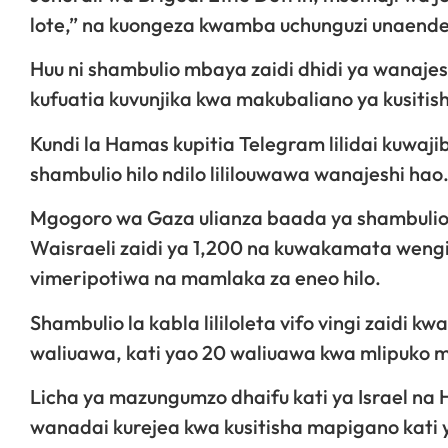
lote,” na kuongeza kwamba uchunguzi unaendele
Huu ni shambulio mbaya zaidi dhidi ya wanaje
kufuatia kuvunjika kwa makubaliano ya kusiti
Kundi la Hamas kupitia Telegram lilidai kuwaji
shambulio hilo ndilo lililouwawa wanajeshi hao
Mgogoro wa Gaza ulianza baada ya shambulio 
Waisraeli zaidi ya 1,200 na kuwakamata weng
vimeripotiwa na mamlaka za eneo hilo.
Shambulio la kabla lililoleta vifo vingi zaidi 
waliuawa, kati yao 20 waliuawa kwa mlipuko 
Licha ya mazungumzo dhaifu kati ya Israel n
wanadai kurejea kwa kusitisha mapigano kati ya