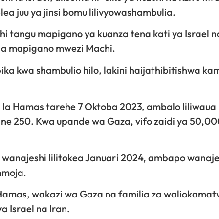
a juu ya jinsi bomu lilivyowashambulia.
shi tangu mapigano ya kuanza tena kati ya Israel
sha mapigano mwezi Machi.
bika kwa shambulio hilo, lakini haijathibitishwa ka
.
la Hamas tarehe 7 Oktoba 2023, ambalo liliwaua
ine 250. Kwa upande wa Gaza, vifo zaidi ya 50,00
kwa wanajeshi lilitokea Januari 2024, ambapo wanaje
mmoja.
a Hamas, wakazi wa Gaza na familia za waliokama
 Israel na Iran.