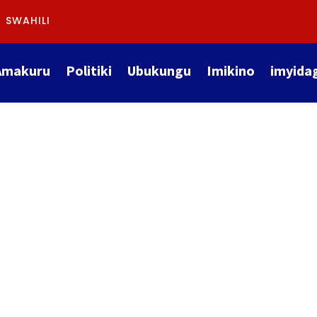
SWAHILI
Amakuru
Politiki
Ubukungu
Imikino
imyida