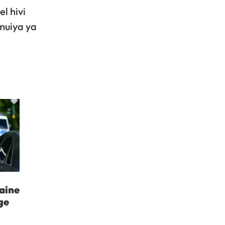
l hivi
muiya ya
aine
ge