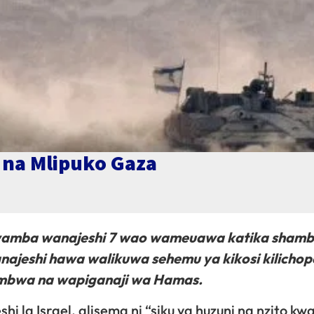
 na Mlipuko Gaza
kwamba wanajeshi 7 wao wameuawa katika shambu
najeshi hawa walikuwa sehemu ya kikosi kilicho
himbwa na wapiganaji wa Hamas.
hi la Israel, alisema ni “siku ya huzuni na nzito kwa