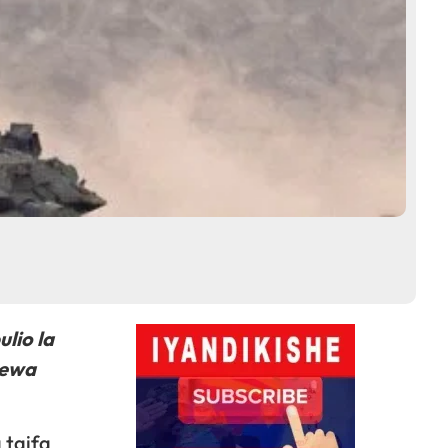
lio la
pewa
 taifa