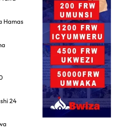
 na Hamas
ma
0
shi 24
twa