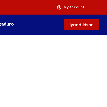
My Account
gaduro
Iyandikishe