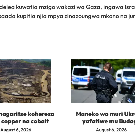
elea kuwatia mzigo wakazi wa Gaza, ingawa Israe
isaada kupitia njia mpya zinazoungwa mkono na ju
agaritse kohereza
Maneko wo muri Ukr
 copper na cobalt
yafatiwe mu Buda
August 6, 2026
August 6, 2026