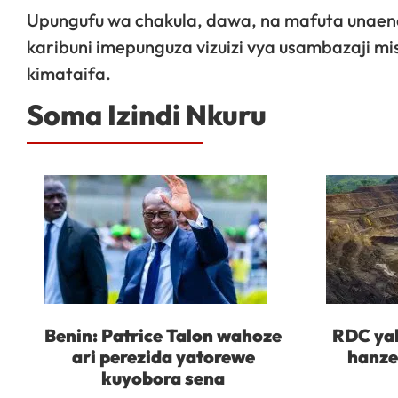
Upungufu wa chakula, dawa, na mafuta unaend
karibuni imepunguza vizuizi vya usambazaji m
kimataifa.
Soma Izindi Nkuru
Benin: Patrice Talon wahoze
RDC yah
ari perezida yatorewe
hanze
kuyobora sena