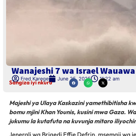
Wanajeshi 7 wa Israel Wauawa
Fred Karege
June 25, 2025
11:22 am
Sangiza iyi nkuru
Majeshi ya Ulaya Kaskazini yamethibitisha 
bomu mjini Khan Younis, kusini mwa Gaza. Wa
jukumu la kutafuta na kuvunja mitaro iliyoc
Jenerali wa Brigedi Effie Defrin, msemaji wa jes